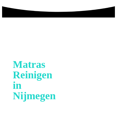
MatrasCleaner
Midden-
Nederland
Matras
Reinigen
in
Nijmegen