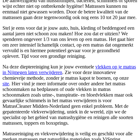
De aanwezigheid van huisstofmijten, bacteriën, schimmels of sporen
wijst echter niet op ontbrekende hygiëne! Matrassen kunnen nu
eenmaal niet gewassen worden. Door de betere kwaliteit van de
matrassen gaan deze tegenwoordig ook nog eens 10 tot 20 jaar mee.
Stel je eens voor dat je jouw auto, huis, kleding of beddengoed een
aantal jaren niet schoon zou maken! Hoe zou dat er uitzien? We
spenderen ongeveer 1/3 van ons leven op een matras. Het gaat hier
om zeer intensief lichamelijk contact, op een matras dat ongemerkt
vervuild is en hiermee potentieel gevaar voor je gezondheid
oplevert. Tijd voor een grondige reiniging.
Na deze dieptereiniging kun je jouw eventuele
vlekken op je matras
in Nijmegen laten verwijderen
. Zie voor deze innovatieve
chemievrije methode, zonder je matras kapot te boenen, op onze
site
. Hier vind je meer informatie over onder andere het matras
schoonmaken na bedplassen of oude vlekken in matras
schoonmaken zoals urine-, transpiratie- en bloedvlekken maar ook
gevaarlijke schimmels in het matras verwijderen is voor
MatrasCleaner Midden-Nederland geen enkel probleem. Met de
gepatenteerde vlekverwijdering, uniek in de wereld, zijn we de
specialist op het gebied van matrashygiëne en reinigen alle soorten
matrassen, toppers en boxsprings.
Matrasreiniging en vlekverwijdering is veilig en geschikt voor alle
merken matrassen met natuurlijke materialen zoals ViSpring,