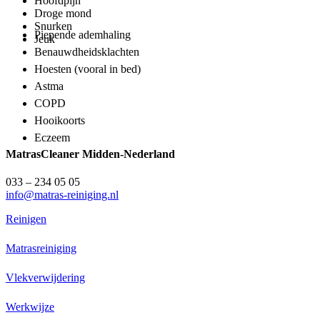
Hoofdpijn
Droge mond
Snurken
Piepende ademhaling
Jeuk
Benauwdheidsklachten
Hoesten (vooral in bed)
Astma
COPD
Hooikoorts
Eczeem
MatrasCleaner Midden-Nederland
033 – 234 05 05
info@matras-reiniging.nl
Reinigen
Matrasreiniging
Vlekverwijdering
Werkwijze